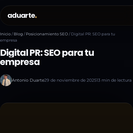
aduarte
Inicio
/
Blog
/
Posicionamiento SEO
/
Digital PR: SEO para tu
empresa
Digital PR: SEO para tu
empresa
Antonio Duarte
29 de noviembre de 2025
13 min de lectura